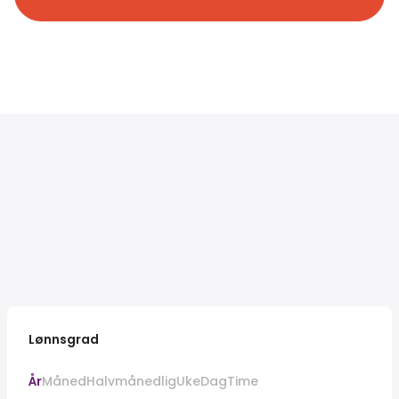
Lønnsgrad
År
Måned
Halvmånedlig
Uke
Dag
Time