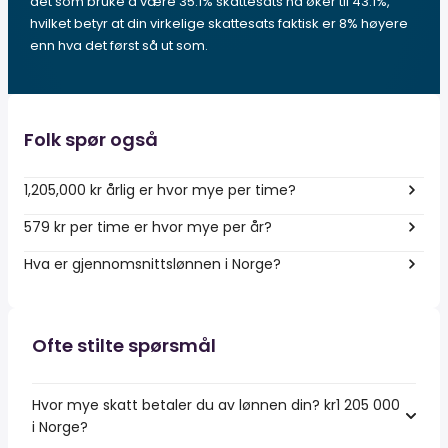
det som bruke å være 35.1% skattesats nå øker til 43.1%,
hvilket betyr at din virkelige skattesats faktisk er 8% høyere
enn hva det først så ut som.
Folk spør også
1,205,000 kr årlig er hvor mye per time?
579 kr per time er hvor mye per år?
Hva er gjennomsnittslønnen i Norge?
Ofte stilte spørsmål
Hvor mye skatt betaler du av lønnen din? kr1 205 000
i Norge?