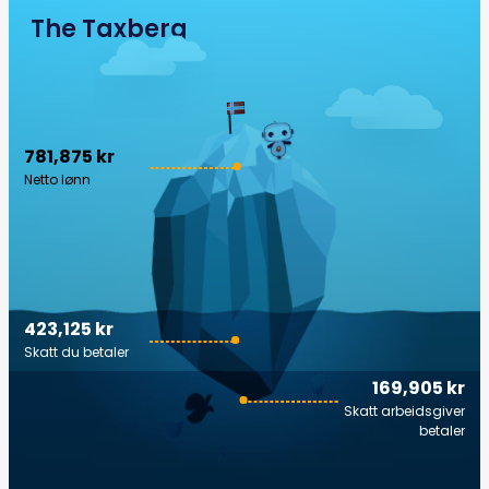
The Taxberg
781,875 kr
Netto lønn
423,125 kr
Skatt du betaler
169,905 kr
Skatt arbeidsgiver
betaler