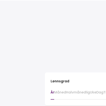
Lønnsgrad
År
Måned
Halvmånedlig
Uke
Dag
T