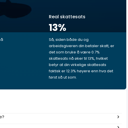
Real skattesats
13
%
så
Så, siden både du og
arbeidsgiveren din betaler skatt, er
e
det som bruke å være 0.7%
skattesats nå øker til 13%, hvilket
betyr at din virkelige skattesats
faktisk er 12.3% høyere enn hva det
først så ut som.
me?