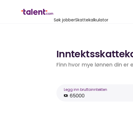
Søk jobber
Skattekalkulator
Inntektsskatteka
Finn hvor mye lønnen din er 
Legg inn bruttoinntekten