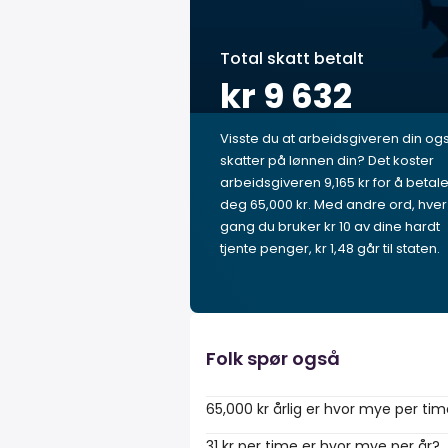
Total skatt betalt
kr 9 632
Visste du at arbeidsgiveren din og
skatter på lønnen din? Det koster
arbeidsgiveren 9,165 kr for å betal
deg 65,000 kr. Med andre ord, hver
gang du bruker kr 10 av dine hardt
tjente penger, kr 1,48 går til staten.
Folk spør også
65,000 kr årlig er hvor mye per ti
31 kr per time er hvor mye per år?