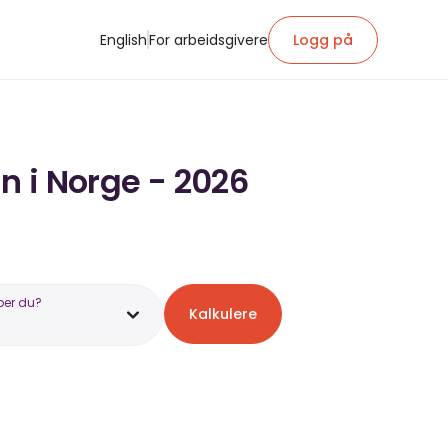
English
For arbeidsgivere
Logg på
n i Norge - 2026
ber du?
Kalkulere