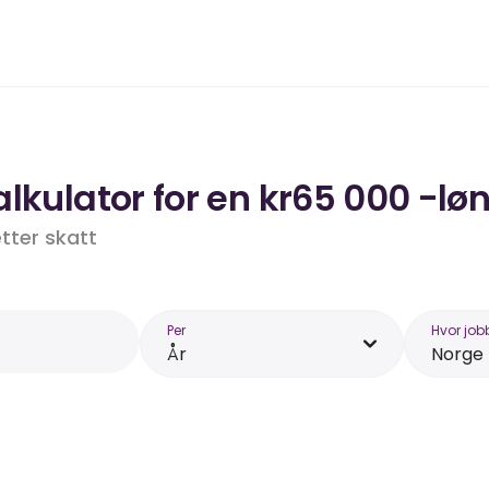
lkulator for en kr65 000 -løn
etter skatt
Per
Hvor job
År
Norge