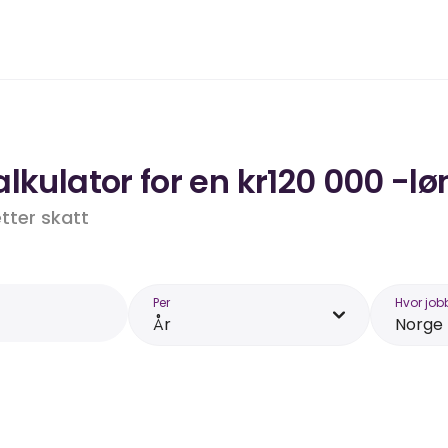
lkulator for en kr120 000 -lø
etter skatt
Per
Hvor job
År
Norge