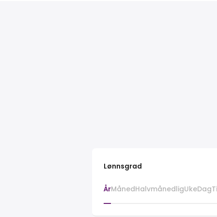
Lønnsgrad
År
Måned
Halvmånedlig
Uke
Dag
T