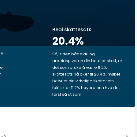
Real skattesats
20.4
%
så
Så, siden både du og
arbeidsgiveren din betaler skatt, er
le
det som bruke å være 9.2%
r
skattesats nå øker til 20.4%, hvilket
betyr at din virkelige skattesats
faktisk er 11.2% høyere enn hva det
først så ut som.
me?