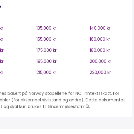
e
kr
135,000 kr
140,000 kr
kr
155,000 kr
160,000 kr
kr
175,000 kr
180,000 kr
kr
195,000 kr
200,000 kr
kr
215,000 kr
220,000 kr
es basert på Norway stabellene for NO, inntektsskatt. For
iabler (for eksempel sivilstand og andre). Dette dokumentet
tet og skal kun brukes til tilnærmelsesformål.