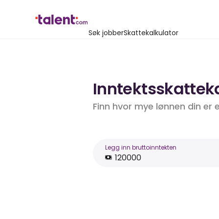
Søk jobber
Skattekalkulator
Inntektsskatteka
Finn hvor mye lønnen din er 
Legg inn bruttoinntekten