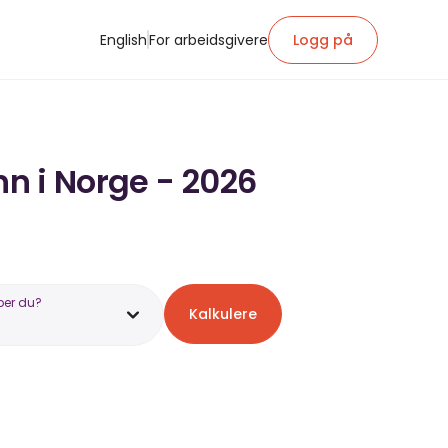
English
For arbeidsgivere
Logg på
nn i Norge - 2026
ber du?
Kalkulere