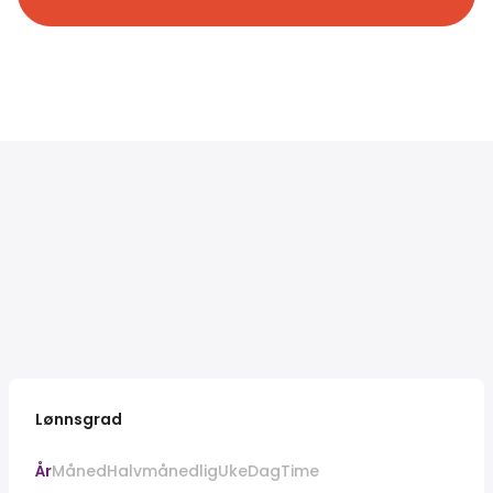
Lønnsgrad
År
Måned
Halvmånedlig
Uke
Dag
Time