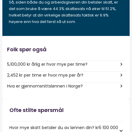
Så, siden både du og arbeidsgiveren din betaler skatt, er
det som bruke å være 44.3% skattesats nå øker til 51.2%,
hvilket betyr at din virkelige skattesats faktisk er 6.9%
høyere enn hva det først så ut som.
Folk spør også
5,100,000 kr årlig er hvor mye per time?
2,452 kr per time er hvor mye per år?
Hva er gjennomsnittslønnen i Norge?
Ofte stilte spørsmål
Hvor mye skatt betaler du av lønnen din? kr5 100 000