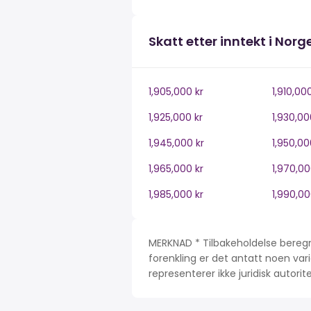
Skatt etter inntekt i Norg
1,905,000 kr
1,910,00
1,925,000 kr
1,930,00
1,945,000 kr
1,950,00
1,965,000 kr
1,970,00
1,985,000 kr
1,990,00
MERKNAD * Tilbakeholdelse beregn
forenkling er det antatt noen var
representerer ikke juridisk autori