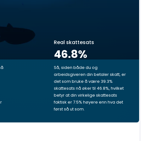
Real skattesats
46.8
%
så
Så, siden både du og
arbeidsgiveren din betaler skatt, er
det som bruke å være 39.3%
skattesats nå øker til 46.8%, hvilket
betyr at din virkelige skattesats
r
faktisk er 7.5% høyere enn hva det
først så ut som.