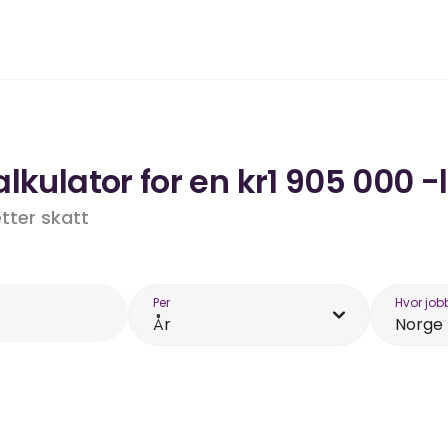
lkulator for en kr1 905 000 -
etter skatt
Per
Hvor job
År
Norge