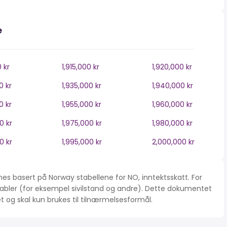
e
0 kr
1,915,000 kr
1,920,000 kr
0 kr
1,935,000 kr
1,940,000 kr
0 kr
1,955,000 kr
1,960,000 kr
0 kr
1,975,000 kr
1,980,000 kr
0 kr
1,995,000 kr
2,000,000 kr
es basert på Norway stabellene for NO, inntektsskatt. For
iabler (for eksempel sivilstand og andre). Dette dokumentet
tet og skal kun brukes til tilnærmelsesformål.