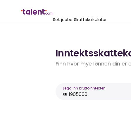
Søk jobber
Skattekalkulator
Inntektsskatteka
Finn hvor mye lønnen din er 
Legg inn bruttoinntekten