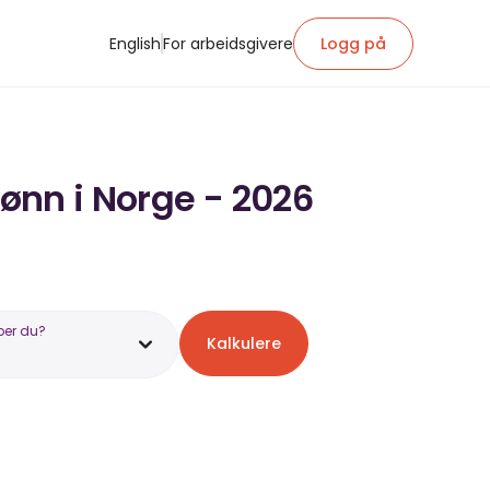
English
For arbeidsgivere
Logg på
lønn i Norge - 2026
ber du?
Kalkulere