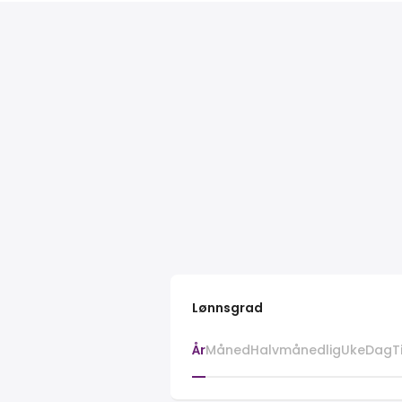
Lønnsgrad
År
Måned
Halvmånedlig
Uke
Dag
T