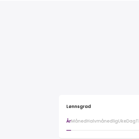
Lønnsgrad
År
Måned
Halvmånedlig
Uke
Dag
T