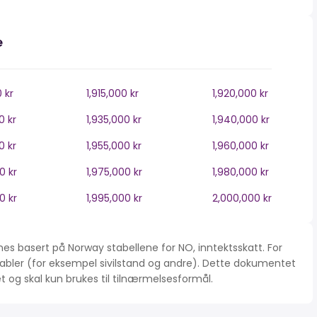
e
0 kr
1,915,000 kr
1,920,000 kr
0 kr
1,935,000 kr
1,940,000 kr
0 kr
1,955,000 kr
1,960,000 kr
0 kr
1,975,000 kr
1,980,000 kr
0 kr
1,995,000 kr
2,000,000 kr
es basert på Norway stabellene for NO, inntektsskatt. For
iabler (for eksempel sivilstand og andre). Dette dokumentet
tet og skal kun brukes til tilnærmelsesformål.