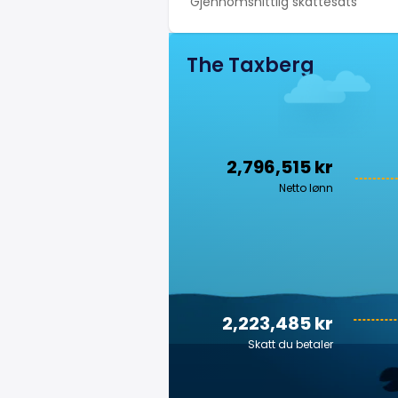
Gjennomsnittlig skattesats
The Taxberg
2,796,515 kr
Netto lønn
2,223,485 kr
Skatt du betaler