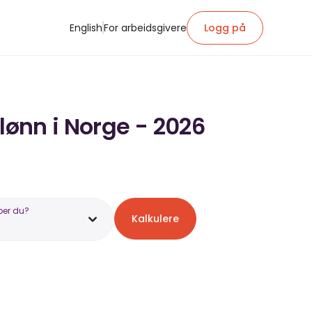
English
For arbeidsgivere
Logg på
lønn i Norge - 2026
ber du?
Kalkulere