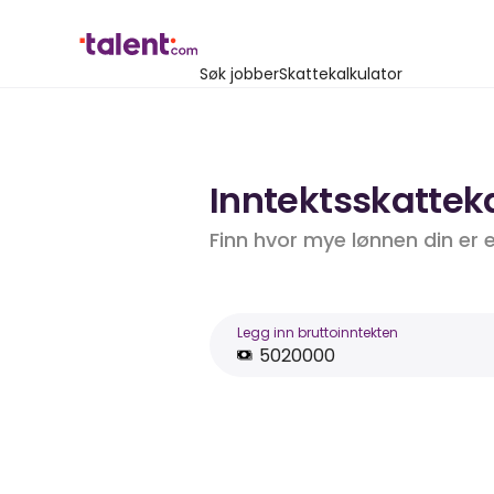
Søk jobber
Skattekalkulator
Inntektsskatteka
Finn hvor mye lønnen din er 
Legg inn bruttoinntekten