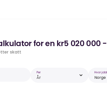
lkulator for en kr5 020 000 -
etter skatt
Per
Hvor job
År
Norge