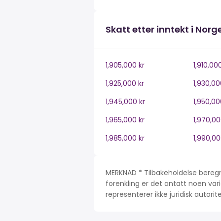
Skatt etter inntekt i Norg
1,905,000 kr
1,910,00
1,925,000 kr
1,930,00
1,945,000 kr
1,950,00
1,965,000 kr
1,970,00
1,985,000 kr
1,990,00
MERKNAD * Tilbakeholdelse beregn
forenkling er det antatt noen var
representerer ikke juridisk autori