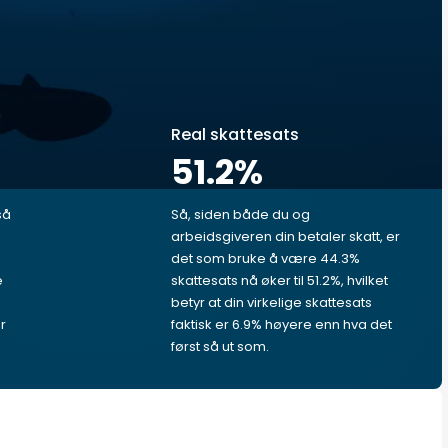
Real skattesats
51.2
%
så
Så, siden både du og
arbeidsgiveren din betaler skatt, er
det som bruke å være 44.3%
e
skattesats nå øker til 51.2%, hvilket
betyr at din virkelige skattesats
r
faktisk er 6.9% høyere enn hva det
først så ut som.