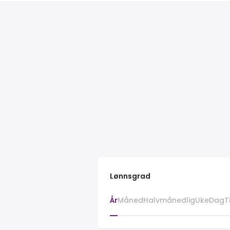
Lønnsgrad
År
Måned
Halvmånedlig
Uke
Dag
T