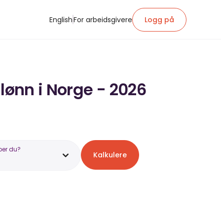
English
For arbeidsgivere
Logg på
lønn i Norge - 2026
ber du?
Kalkulere