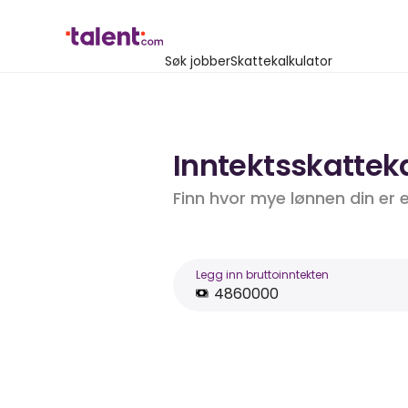
Søk jobber
Skattekalkulator
Inntektsskatteka
Finn hvor mye lønnen din er 
Legg inn bruttoinntekten