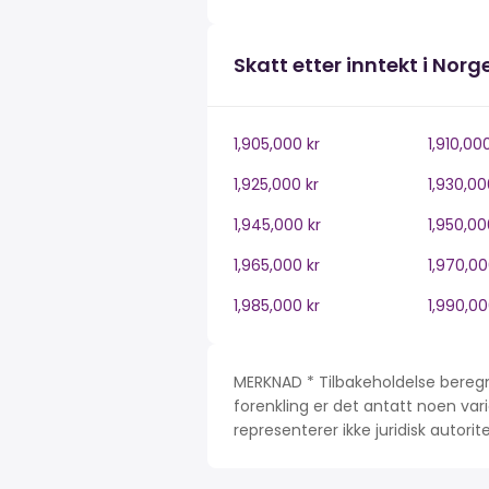
Skatt etter inntekt i Norg
1,905,000 kr
1,910,00
1,925,000 kr
1,930,00
1,945,000 kr
1,950,00
1,965,000 kr
1,970,00
1,985,000 kr
1,990,00
MERKNAD * Tilbakeholdelse beregn
forenkling er det antatt noen var
representerer ikke juridisk autori