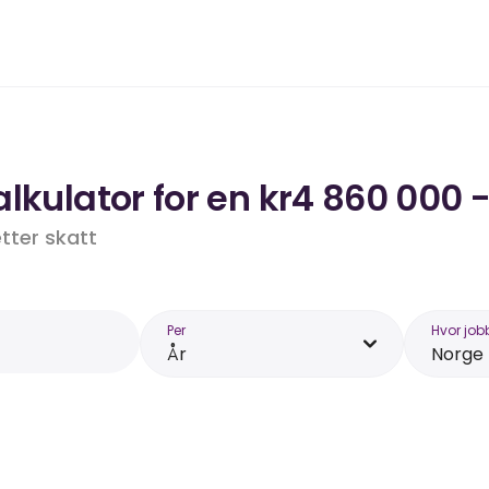
lkulator for en kr4 860 000 -
etter skatt
Per
Hvor job
År
Norge