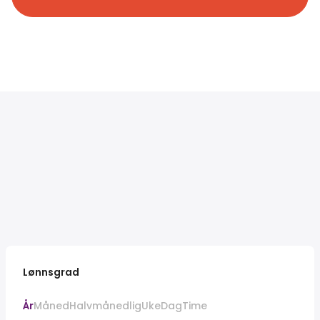
Lønnsgrad
År
Måned
Halvmånedlig
Uke
Dag
Time