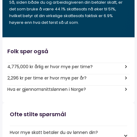
Så, siden både du og arbeidsgiveren din betaler skatt, er
det som bruke å være 44.1% skattesats nå øker til 51%,
hvilket betyr at din virkelige skattesats faktisk er 6.9%
høyere enn hva det først så ut som.
Folk spør også
4,775,000 kr årlig er hvor mye per time?
2,296 kr per time er hvor mye per år?
Hva er gjennomsnittslønnen i Norge?
Ofte stilte spørsmål
Hvor mye skatt betaler du av lønnen din?