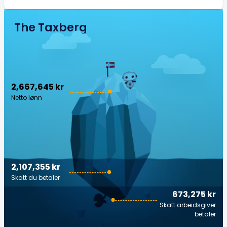
The Taxberg
2,667,645 kr
Netto lønn
2,107,355 kr
Skatt du betaler
673,275 kr
Skatt arbeidsgiver
betaler