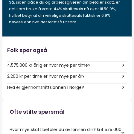
Så, siden både du og arbeidsgiveren din betaler skatt, er
det som bruke å være 44% skattesats nå øker til 50.9%,
hvilket betyr at din virkelige skattesats faktisk er 6.9%
høyere enn hva det først så ut som.
Folk spør også
4,575,000 kr årlig er hvor mye per time?
2,200 kr per time er hvor mye per år?
Hva er gjennomsnittslønnen i Norge?
Ofte stilte spørsmål
Hvor mye skatt betaler du av lønnen din? kr4 575 000