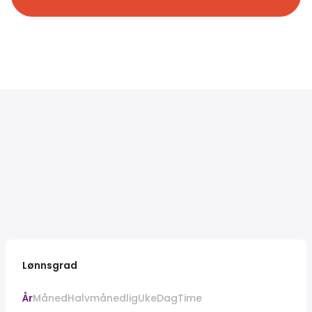
Lønnsgrad
År
Måned
Halvmånedlig
Uke
Dag
Time