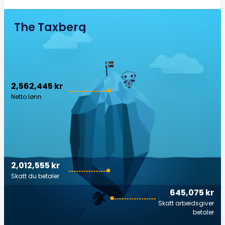
The Taxberg
2,562,445 kr
Netto lønn
2,012,555 kr
Skatt du betaler
645,075 kr
Skatt arbeidsgiver
betaler