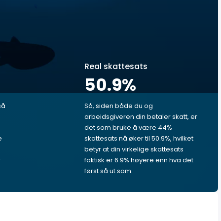
Real skattesats
50.9
%
så
Så, siden både du og
arbeidsgiveren din betaler skatt, er
det som bruke å være 44%
e
skattesats nå øker til 50.9%, hvilket
betyr at din virkelige skattesats
r
faktisk er 6.9% høyere enn hva det
først så ut som.