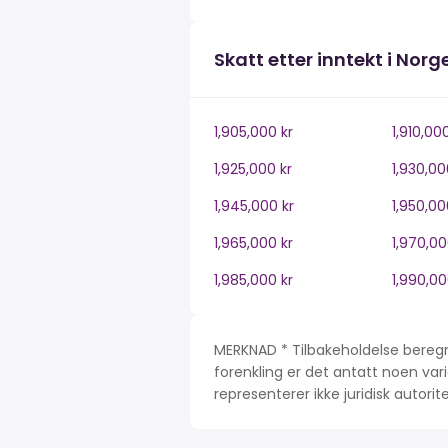
Skatt etter inntekt i Norg
1,905,000 kr
1,910,00
1,925,000 kr
1,930,00
1,945,000 kr
1,950,00
1,965,000 kr
1,970,00
1,985,000 kr
1,990,00
MERKNAD * Tilbakeholdelse beregn
forenkling er det antatt noen var
representerer ikke juridisk autori