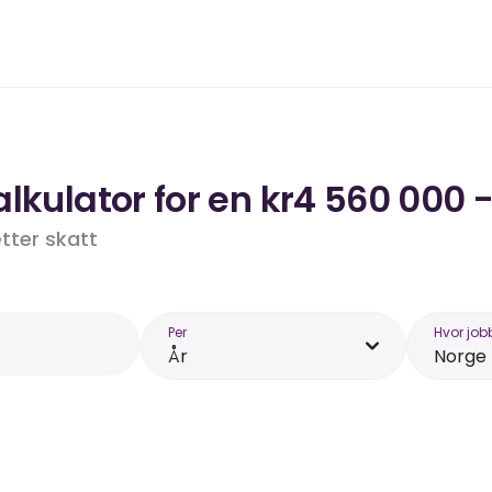
lkulator for en kr4 560 000 -
etter skatt
Per
Hvor job
År
Norge