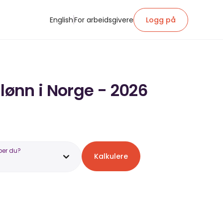
English
For arbeidsgivere
Logg på
lønn i Norge - 2026
ber du?
Kalkulere