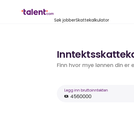
Søk jobber
Skattekalkulator
Inntektsskatteka
Finn hvor mye lønnen din er 
Legg inn bruttoinntekten