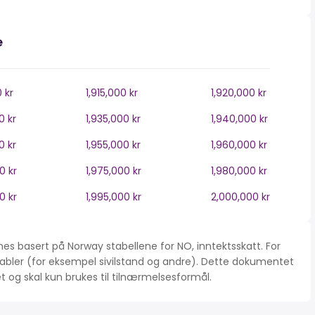
e
0 kr
1,915,000 kr
1,920,000 kr
0 kr
1,935,000 kr
1,940,000 kr
0 kr
1,955,000 kr
1,960,000 kr
0 kr
1,975,000 kr
1,980,000 kr
0 kr
1,995,000 kr
2,000,000 kr
es basert på Norway stabellene for NO, inntektsskatt. For
iabler (for eksempel sivilstand og andre). Dette dokumentet
tet og skal kun brukes til tilnærmelsesformål.