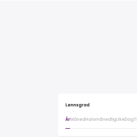
Lønnsgrad
År
Måned
Halvmånedlig
Uke
Dag
T