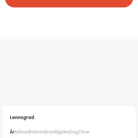
Lønnsgrad
År
Måned
Halvmånedlig
Uke
Dag
Time