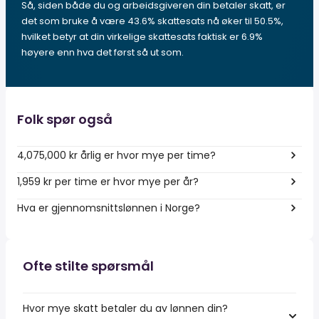
Så, siden både du og arbeidsgiveren din betaler skatt, er
det som bruke å være 43.6% skattesats nå øker til 50.5%,
hvilket betyr at din virkelige skattesats faktisk er 6.9%
høyere enn hva det først så ut som.
Folk spør også
4,075,000 kr årlig er hvor mye per time?
1,959 kr per time er hvor mye per år?
Hva er gjennomsnittslønnen i Norge?
Ofte stilte spørsmål
Hvor mye skatt betaler du av lønnen din?