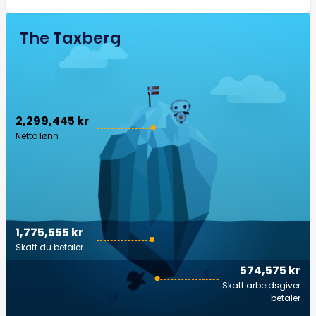
The Taxberg
2,299,445 kr
Netto lønn
1,775,555 kr
Skatt du betaler
574,575 kr
Skatt arbeidsgiver
betaler