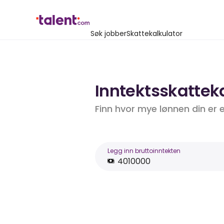
Søk jobber
Skattekalkulator
Inntektsskatteka
Finn hvor mye lønnen din er 
Legg inn bruttoinntekten