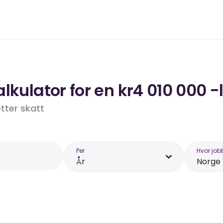
lkulator for en kr4 010 000 -
etter skatt
Per
Hvor job
År
Norge