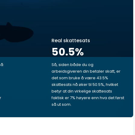
Real skattesats
50.5
%
så
Så, siden både du og
arbeidsgiveren din betaler skatt, er
det som bruke å være 43.5%
skattesats nå øker til 50.5%, hvilket
betyr at din virkelige skattesats
r
faktisk er 7% høyere enn hva det først
så ut som.