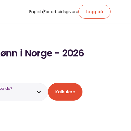
English
For arbeidsgivere
Logg på
lønn i Norge - 2026
ber du?
Kalkulere