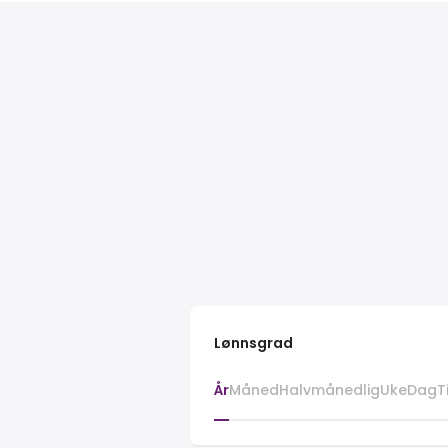
Lønnsgrad
År
Måned
Halvmånedlig
Uke
Dag
T