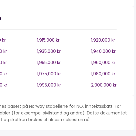
e
0 kr
1,915,000 kr
1,920,000 kr
0 kr
1,935,000 kr
1,940,000 kr
0 kr
1,955,000 kr
1,960,000 kr
0 kr
1,975,000 kr
1,980,000 kr
0 kr
1,995,000 kr
2,000,000 kr
es basert på Norway stabellene for NO, inntektsskatt. For
iabler (for eksempel sivilstand og andre). Dette dokumentet
tet og skal kun brukes til tilnærmelsesformål.