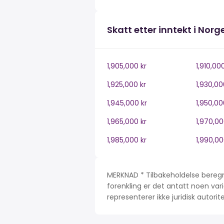
Skatt etter inntekt i Norg
1,905,000 kr
1,910,00
1,925,000 kr
1,930,00
1,945,000 kr
1,950,00
1,965,000 kr
1,970,00
1,985,000 kr
1,990,00
MERKNAD * Tilbakeholdelse beregn
forenkling er det antatt noen var
representerer ikke juridisk autori