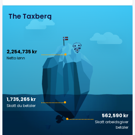
The Taxberg
2,254,735 kr
Netto lønn
1,735,265 kr
Skatt du betaler
562,590 kr
Skatt arbeidsgiver
betaler