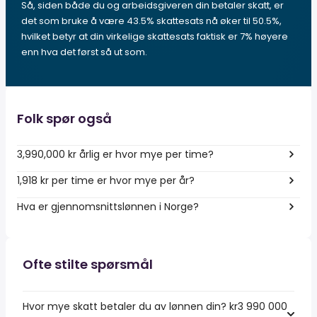
Så, siden både du og arbeidsgiveren din betaler skatt, er
det som bruke å være 43.5% skattesats nå øker til 50.5%,
hvilket betyr at din virkelige skattesats faktisk er 7% høyere
enn hva det først så ut som.
Folk spør også
3,990,000 kr årlig er hvor mye per time?
1,918 kr per time er hvor mye per år?
Hva er gjennomsnittslønnen i Norge?
Ofte stilte spørsmål
Hvor mye skatt betaler du av lønnen din? kr3 990 000