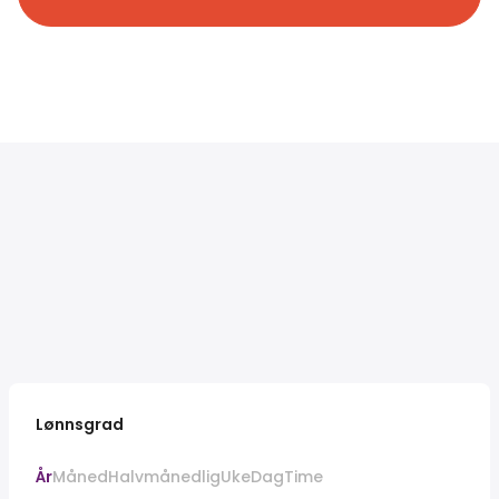
Lønnsgrad
År
Måned
Halvmånedlig
Uke
Dag
Time