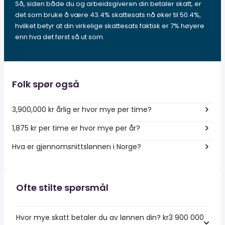
Så, siden både du og arbeidsgiveren din betaler skatt, er
det som bruke å være 43.4% skattesats nå øker til 50.4%,
hvilket betyr at din virkelige skattesats faktisk er 7% høyere
enn hva det først så ut som.
Folk spør også
3,900,000 kr årlig er hvor mye per time?
1,875 kr per time er hvor mye per år?
Hva er gjennomsnittslønnen i Norge?
Ofte stilte spørsmål
Hvor mye skatt betaler du av lønnen din? kr3 900 000