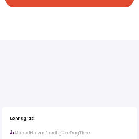
Lønnsgrad
År
Måned
Halvmånedlig
Uke
Dag
Time