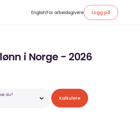
English
For arbeidsgivere
Logg på
lønn i Norge - 2026
ber du?
Kalkulere