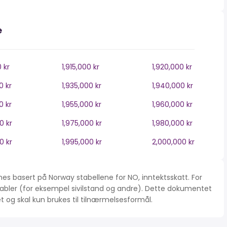
e
0 kr
1,915,000 kr
1,920,000 kr
0 kr
1,935,000 kr
1,940,000 kr
0 kr
1,955,000 kr
1,960,000 kr
0 kr
1,975,000 kr
1,980,000 kr
0 kr
1,995,000 kr
2,000,000 kr
es basert på Norway stabellene for NO, inntektsskatt. For
iabler (for eksempel sivilstand og andre). Dette dokumentet
tet og skal kun brukes til tilnærmelsesformål.