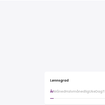
Lønnsgrad
År
Måned
Halvmånedlig
Uke
Dag
T