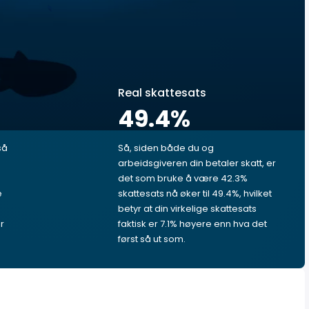
Real skattesats
49.4
%
så
Så, siden både du og
arbeidsgiveren din betaler skatt, er
det som bruke å være 42.3%
e
skattesats nå øker til 49.4%, hvilket
betyr at din virkelige skattesats
r
faktisk er 7.1% høyere enn hva det
først så ut som.