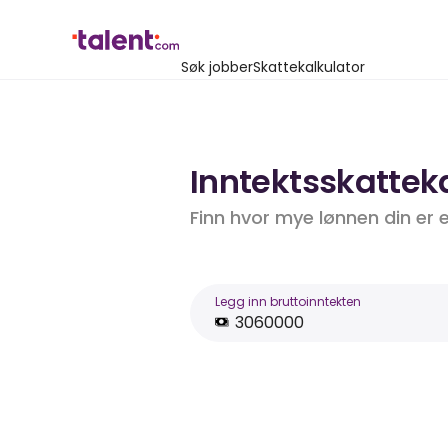
Søk jobber
Skattekalkulator
Inntektsskatteka
Finn hvor mye lønnen din er 
Legg inn bruttoinntekten