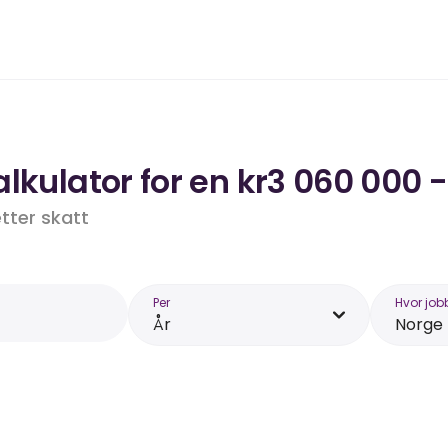
lkulator for en kr3 060 000 -
etter skatt
Per
Hvor job
År
Norge