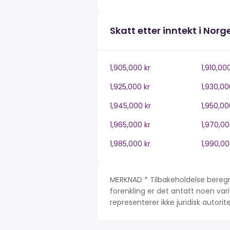
Skatt etter inntekt i Norg
1,905,000 kr
1,910,00
1,925,000 kr
1,930,00
1,945,000 kr
1,950,00
1,965,000 kr
1,970,00
1,985,000 kr
1,990,00
MERKNAD * Tilbakeholdelse beregn
forenkling er det antatt noen var
representerer ikke juridisk autori