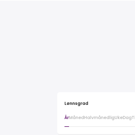
Lønnsgrad
År
Måned
Halvmånedlig
Uke
Dag
T