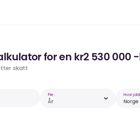
lkulator for en kr2 530 000 -
etter skatt
Per
Hvor job
År
Norge