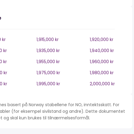
e
0 kr
1,915,000 kr
1,920,000 kr
0 kr
1,935,000 kr
1,940,000 kr
0 kr
1,955,000 kr
1,960,000 kr
0 kr
1,975,000 kr
1,980,000 kr
0 kr
1,995,000 kr
2,000,000 kr
es basert på Norway stabellene for NO, inntektsskatt. For
iabler (for eksempel sivilstand og andre). Dette dokumentet
tet og skal kun brukes til tilnærmelsesformål.