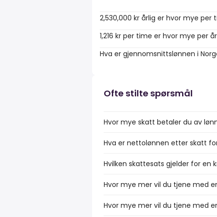
2,530,000 kr årlig er hvor mye per 
1,216 kr per time er hvor mye per å
Hva er gjennomsnittslønnen i Nor
Ofte stilte spørsmål
Hvor mye skatt betaler du av lønn
Hva er nettolønnen etter skatt fo
Hvilken skattesats gjelder for en 
Hvor mye mer vil du tjene med en
Hvor mye mer vil du tjene med en