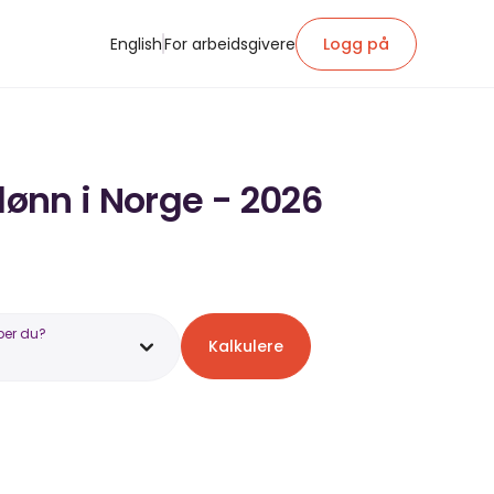
English
For arbeidsgivere
Logg på
lønn i Norge - 2026
ber du?
Kalkulere