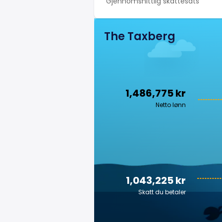
Gjennomsnittlig skattesats
The Taxberg
1,486,775 kr
Netto lønn
1,043,225 kr
Skatt du betaler