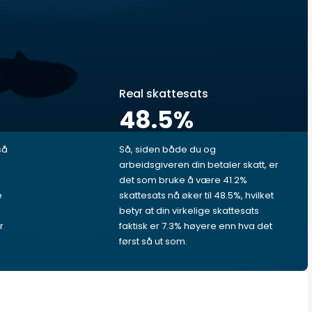
Real skattesats
48.5
%
så
Så, siden både du og
arbeidsgiveren din betaler skatt, er
det som bruke å være 41.2%
e
skattesats nå øker til 48.5%, hvilket
betyr at din virkelige skattesats
r
faktisk er 7.3% høyere enn hva det
først så ut som.