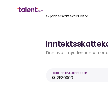
Søk jobber
Skattekalkulator
Inntektsskatteka
Finn hvor mye lønnen din er 
Legg inn bruttoinntekten