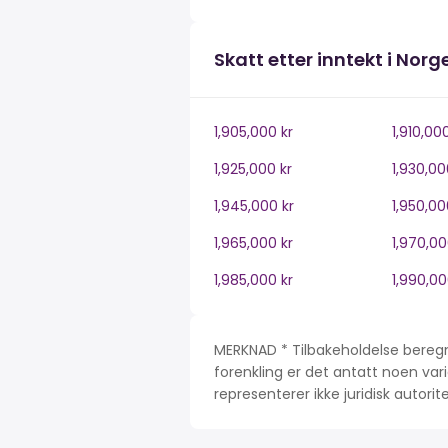
Skatt etter inntekt i Norg
1,905,000 kr
1,910,00
1,925,000 kr
1,930,00
1,945,000 kr
1,950,00
1,965,000 kr
1,970,00
1,985,000 kr
1,990,00
MERKNAD * Tilbakeholdelse beregn
forenkling er det antatt noen var
representerer ikke juridisk autori