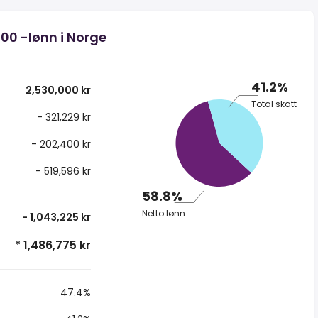
000 -lønn i Norge
41.2%
2,530,000 kr
Total skatt
- 321,229 kr
- 202,400 kr
- 519,596 kr
58.8%
Netto lønn
- 1,043,225 kr
* 1,486,775 kr
47.4%