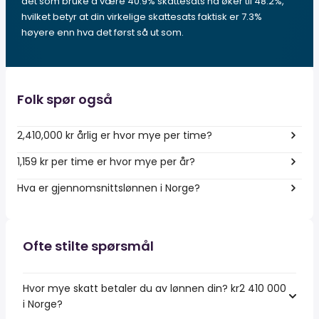
det som bruke å være 40.9% skattesats nå øker til 48.2%,
hvilket betyr at din virkelige skattesats faktisk er 7.3%
høyere enn hva det først så ut som.
Folk spør også
2,410,000 kr årlig er hvor mye per time?
1,159 kr per time er hvor mye per år?
Hva er gjennomsnittslønnen i Norge?
Ofte stilte spørsmål
Hvor mye skatt betaler du av lønnen din? kr2 410 000
i Norge?