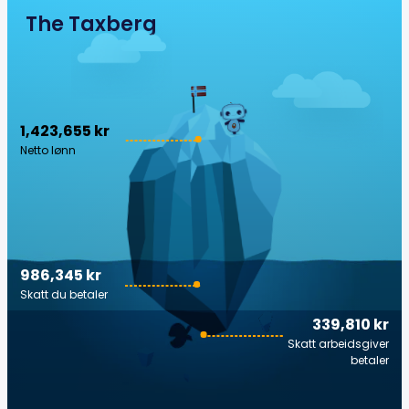
The Taxberg
1,423,655 kr
Netto lønn
986,345 kr
Skatt du betaler
339,810 kr
Skatt arbeidsgiver
betaler