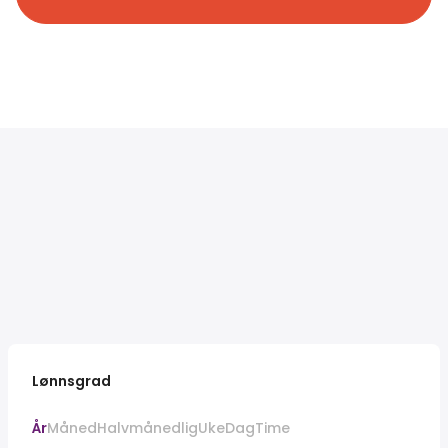
Lønnsgrad
År
Måned
Halvmånedlig
Uke
Dag
Time