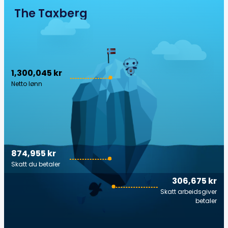
The Taxberg
1,300,045 kr
Netto lønn
874,955 kr
Skatt du betaler
306,675 kr
Skatt arbeidsgiver
betaler