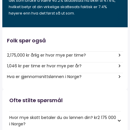
det som bruke å være 40.2% skattesats nå øker til 47.6%,
hvilket betyr at din virkelige skattesats faktisk er 7.4%
høyere enn hva det først så ut som.
Folk spør også
2,175,000 kr årlig er hvor mye per time?
1,046 kr per time er hvor mye per år?
Hva er gjennomsnittslønnen i Norge?
Ofte stilte spørsmål
Hvor mye skatt betaler du av lønnen din? kr2 175 000
i Norge?