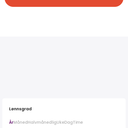
Lønnsgrad
År
Måned
Halvmånedlig
Uke
Dag
Time