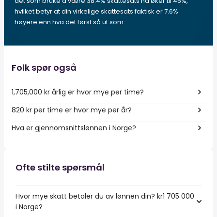
det som bruke å være 38.4% skattesats nå øker til 46%,
hvilket betyr at din virkelige skattesats faktisk er 7.6%
høyere enn hva det først så ut som.
Folk spør også
1,705,000 kr årlig er hvor mye per time?
820 kr per time er hvor mye per år?
Hva er gjennomsnittslønnen i Norge?
Ofte stilte spørsmål
Hvor mye skatt betaler du av lønnen din? kr1 705 000
i Norge?