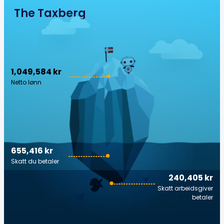
The Taxberg
1,049,584 kr
Netto lønn
655,416 kr
Skatt du betaler
240,405 kr
Skatt arbeidsgiver
betaler