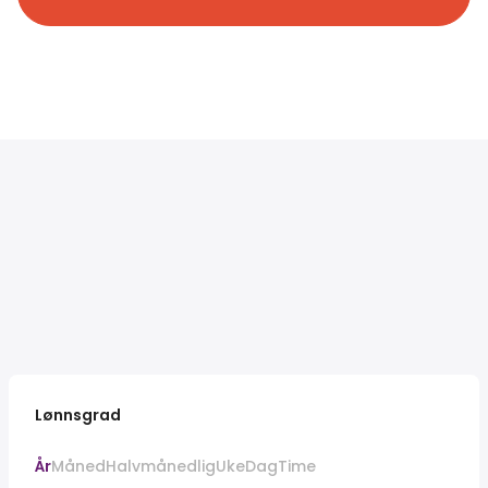
Lønnsgrad
År
Måned
Halvmånedlig
Uke
Dag
Time