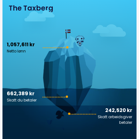
The Taxberg
1,057,611 kr
Netto lønn
662,389 kr
Skatt du betaler
242,520 kr
Skatt arbeidsgiver
betaler