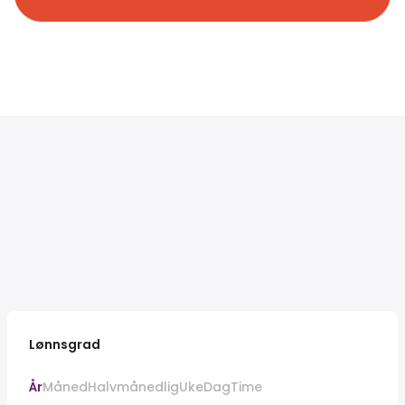
Lønnsgrad
År
Måned
Halvmånedlig
Uke
Dag
Time