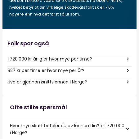
det som bruke å være 38.5% skattesats nå øker til 46.1%,
hvilket betyr at din virkelige skattesats faktisk er 7.6%
høyere enn hva det først så ut som.
Folk spør også
1,720,000 kr årlig er hvor mye per time?
827 kr per time er hvor mye per år?
Hva er gjennomsnittslønnen i Norge?
Ofte stilte spørsmål
Hvor mye skatt betaler du av lønnen din? kr1 720 000
i Norge?