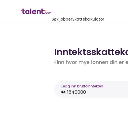
Søk jobber
Skattekalkulator
Inntektsskatteka
Finn hvor mye lønnen din er 
Legg inn bruttoinntekten