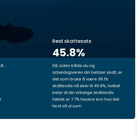
Real skattesats
45.8
%
så
Så, siden både du og
arbeidsgiveren din betaler skatt, er
det som bruke å være 38.1%
skattesats nå øker til 45.8%, hvilket
betyr at din virkelige skattesats
r
faktisk er 7.7% høyere enn hva det
først så ut som.