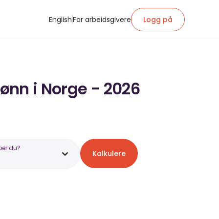
English
For arbeidsgivere
Logg på
lønn i Norge - 2026
ber du?
Kalkulere