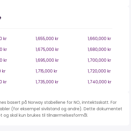
e
0 kr
1,655,000 kr
1,660,000 kr
0 kr
1,675,000 kr
1,680,000 kr
0 kr
1,695,000 kr
1,700,000 kr
0 kr
1,715,000 kr
1,720,000 kr
0 kr
1,735,000 kr
1,740,000 kr
es basert på Norway stabellene for NO, inntektsskatt. For
iabler (for eksempel sivilstand og andre). Dette dokumentet
tet og skal kun brukes til tilnærmelsesformål.