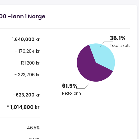
000 -lønn i Norge
38.1%
1,640,000 kr
Total skatt
- 170,204 kr
- 131,200 kr
- 323,796 kr
61.9%
Netto lønn
- 625,200 kr
* 1,014,800 kr
46.5%