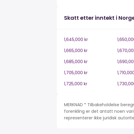
Skatt etter inntekt i Norg
1,645,000 kr
1,650,00
1,665,000 kr
1,670,00
1,685,000 kr
1,690,00
1,705,000 kr
1,710,00
1,725,000 kr
1,730,00
MERKNAD * Tilbakeholdelse beregn
forenkling er det antatt noen var
representerer ikke juridisk autori