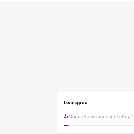
Lønnsgrad
År
Måned
Halvmånedlig
Uke
Dag
T