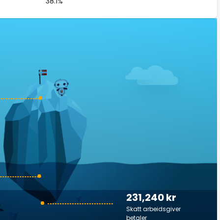
38.1%
231,240 kr
Skatt arbeidsgiver
betaler