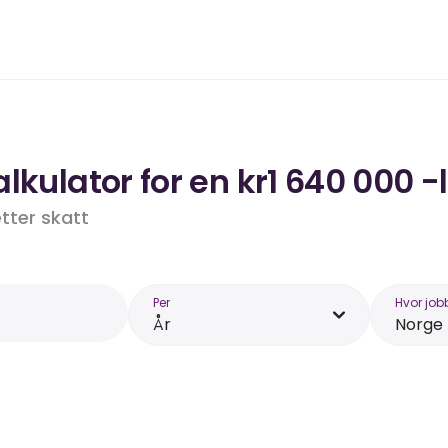
lkulator for en kr1 640 000 -
etter skatt
Per
Hvor job
År
Norge