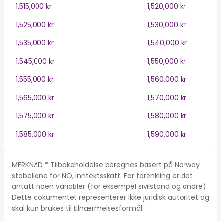
1,515,000 kr
1,520,000 kr
1,525,000 kr
1,530,000 kr
1,535,000 kr
1,540,000 kr
1,545,000 kr
1,550,000 kr
1,555,000 kr
1,560,000 kr
1,565,000 kr
1,570,000 kr
1,575,000 kr
1,580,000 kr
1,585,000 kr
1,590,000 kr
MERKNAD * Tilbakeholdelse beregnes basert på Norway
stabellene for NO, inntektsskatt. For forenkling er det
antatt noen variabler (for eksempel sivilstand og andre).
Dette dokumentet representerer ikke juridisk autoritet og
skal kun brukes til tilnærmelsesformål.