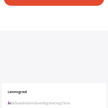
Lønnsgrad
År
Måned
Halvmånedlig
Uke
Dag
Time