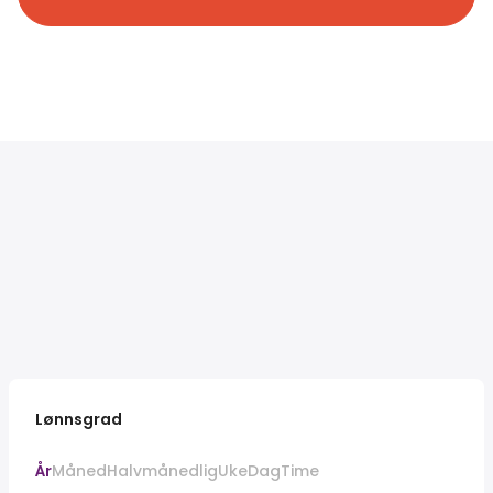
Lønnsgrad
År
Måned
Halvmånedlig
Uke
Dag
Time