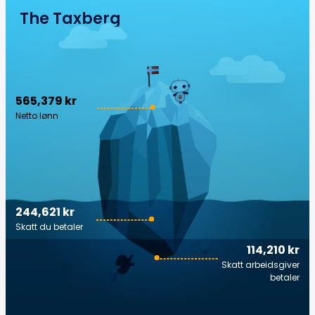
The Taxberg
565,379 kr
Netto lønn
244,621 kr
Skatt du betaler
114,210 kr
Skatt arbeidsgiver
betaler