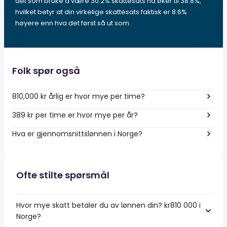
det som bruke å være 30.2% skattesats nå øker til 38.8%,
hvilket betyr at din virkelige skattesats faktisk er 8.6%
høyere enn hva det først så ut som.
Folk spør også
810,000 kr årlig er hvor mye per time?
389 kr per time er hvor mye per år?
Hva er gjennomsnittslønnen i Norge?
Ofte stilte spørsmål
Hvor mye skatt betaler du av lønnen din? kr810 000 i
Norge?