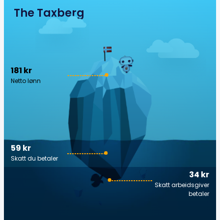
The Taxberg
181 kr
Netto lønn
59 kr
Skatt du betaler
34 kr
Skatt arbeidsgiver
betaler