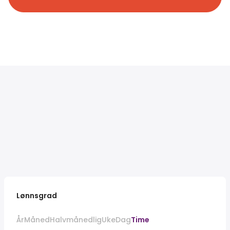
Lønnsgrad
År
Måned
Halvmånedlig
Uke
Dag
Time