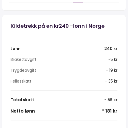
Kildetrekk på en kr240 -lønn i Norge
Lønn
240 kr
Brakettavgift
-5 kr
Trygdeavgift
- 19 kr
Fellesskatt
- 35 kr
Total skatt
- 59 kr
Netto lønn
* 181 kr