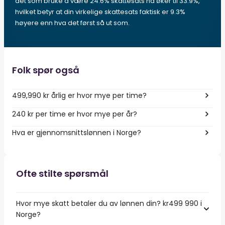
det som bruke å være 24.6% skattesats nå øker til 33.9%,
hvilket betyr at din virkelige skattesats faktisk er 9.3%
høyere enn hva det først så ut som.
Folk spør også
499,990 kr årlig er hvor mye per time?
240 kr per time er hvor mye per år?
Hva er gjennomsnittslønnen i Norge?
Ofte stilte spørsmål
Hvor mye skatt betaler du av lønnen din? kr499 990 i
Norge?