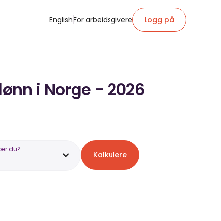
English
For arbeidsgivere
Logg på
lønn i Norge - 2026
ber du?
Kalkulere