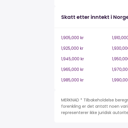
Skatt etter inntekt i Norg
1,905,000 kr
1,910,00
1,925,000 kr
1,930,00
1,945,000 kr
1,950,00
1,965,000 kr
1,970,00
1,985,000 kr
1,990,00
MERKNAD * Tilbakeholdelse beregn
forenkling er det antatt noen var
representerer ikke juridisk autori