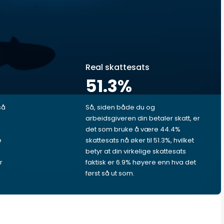
Real skattesats
51.3
%
så
Så, siden både du og
arbeidsgiveren din betaler skatt, er
det som bruke å være 44.4%
e
skattesats nå øker til 51.3%, hvilket
betyr at din virkelige skattesats
r
faktisk er 6.9% høyere enn hva det
først så ut som.