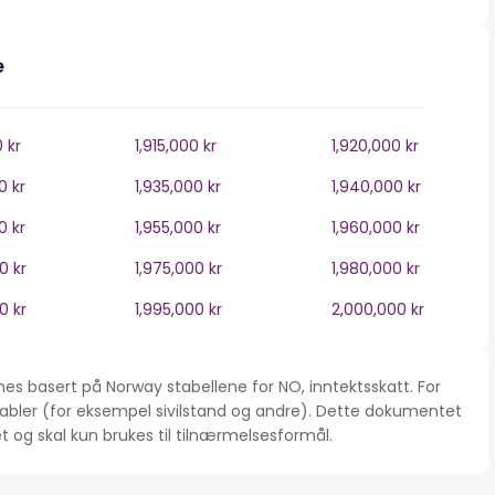
e
0 kr
1,915,000 kr
1,920,000 kr
0 kr
1,935,000 kr
1,940,000 kr
0 kr
1,955,000 kr
1,960,000 kr
0 kr
1,975,000 kr
1,980,000 kr
0 kr
1,995,000 kr
2,000,000 kr
es basert på Norway stabellene for NO, inntektsskatt. For
iabler (for eksempel sivilstand og andre). Dette dokumentet
tet og skal kun brukes til tilnærmelsesformål.