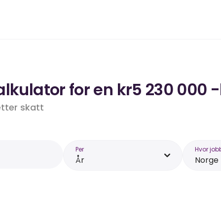
lkulator for en kr5 230 000 -
etter skatt
Per
Hvor job
År
Norge