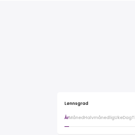
Lønnsgrad
År
Måned
Halvmånedlig
Uke
Dag
T