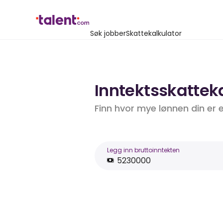
Søk jobber
Skattekalkulator
Inntektsskatteka
Finn hvor mye lønnen din er 
Legg inn bruttoinntekten