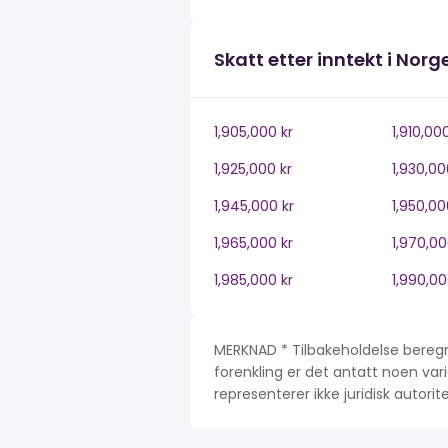
Skatt etter inntekt i Norg
1,905,000 kr
1,910,00
1,925,000 kr
1,930,00
1,945,000 kr
1,950,00
1,965,000 kr
1,970,00
1,985,000 kr
1,990,00
MERKNAD * Tilbakeholdelse beregn
forenkling er det antatt noen var
representerer ikke juridisk autori