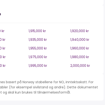
e
0 kr
1,915,000 kr
1,920,000 kr
0 kr
1,935,000 kr
1,940,000 kr
0 kr
1,955,000 kr
1,960,000 kr
0 kr
1,975,000 kr
1,980,000 kr
0 kr
1,995,000 kr
2,000,000 kr
es basert på Norway stabellene for NO, inntektsskatt. For
iabler (for eksempel sivilstand og andre). Dette dokumentet
tet og skal kun brukes til tilnærmelsesformål.