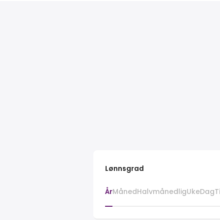
Lønnsgrad
År
Måned
Halvmånedlig
Uke
Dag
T