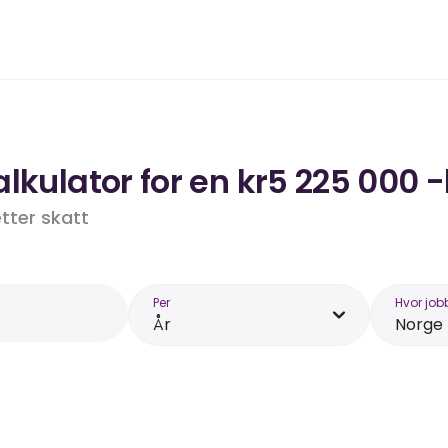
lkulator for en kr5 225 000 -
etter skatt
Per
Hvor job
År
Norge