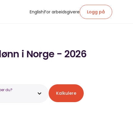
English
For arbeidsgivere
Logg på
lønn i Norge - 2026
ber du?
Kalkulere