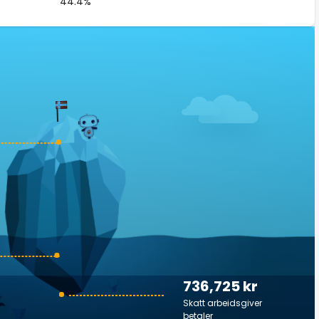
44.4%
736,725 kr
Skatt arbeidsgiver
betaler