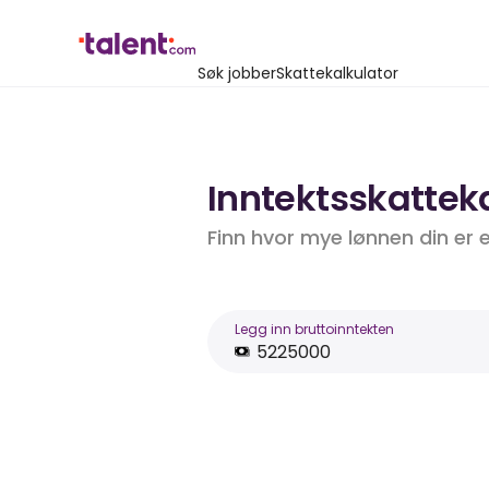
Søk jobber
Skattekalkulator
Inntektsskatteka
Finn hvor mye lønnen din er 
Legg inn bruttoinntekten