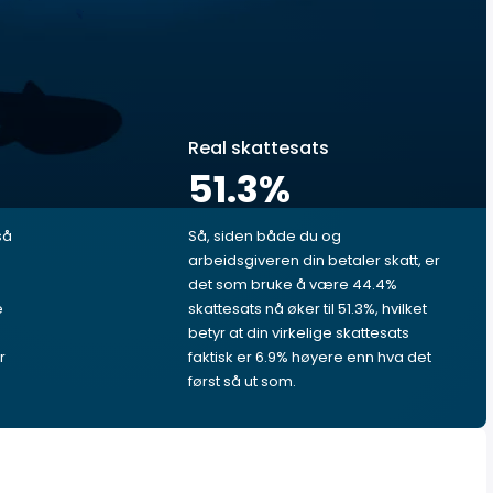
Real skattesats
51.3
%
så
Så, siden både du og
arbeidsgiveren din betaler skatt, er
det som bruke å være 44.4%
e
skattesats nå øker til 51.3%, hvilket
betyr at din virkelige skattesats
r
faktisk er 6.9% høyere enn hva det
først så ut som.