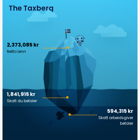
The Taxberg
2,373,085 kr
Netto lønn
1,841,915 kr
Skatt du betaler
594,315 kr
Skatt arbeidsgiver
betaler