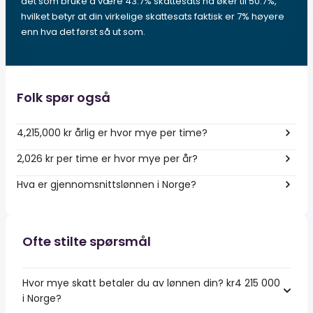
det som bruke å være 43.7% skattesats nå øker til 50.7%,
hvilket betyr at din virkelige skattesats faktisk er 7% høyere
enn hva det først så ut som.
Folk spør også
4,215,000 kr årlig er hvor mye per time?
2,026 kr per time er hvor mye per år?
Hva er gjennomsnittslønnen i Norge?
Ofte stilte spørsmål
Hvor mye skatt betaler du av lønnen din? kr4 215 000
i Norge?