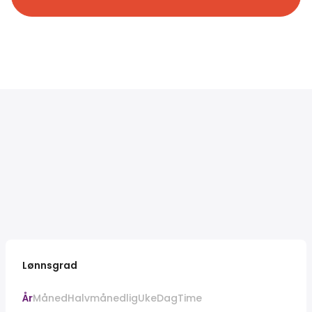
Lønnsgrad
År
Måned
Halvmånedlig
Uke
Dag
Time