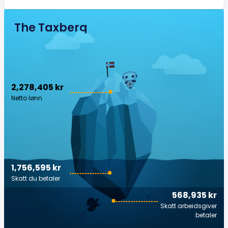
The Taxberg
2,278,405 kr
Netto lønn
1,756,595 kr
Skatt du betaler
568,935 kr
Skatt arbeidsgiver
betaler