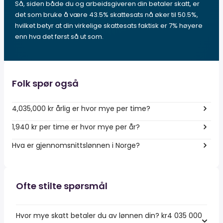
Så, siden både du og arbeidsgiveren din betaler skatt, er
det som bruke å være 43.5% skattesats nå øker til 50.5%,
hvilket betyr at din virkelige skattesats faktisk er 7% høyere
enn hva det først så ut som.
Folk spør også
4,035,000 kr årlig er hvor mye per time?
1,940 kr per time er hvor mye per år?
Hva er gjennomsnittslønnen i Norge?
Ofte stilte spørsmål
Hvor mye skatt betaler du av lønnen din? kr4 035 000