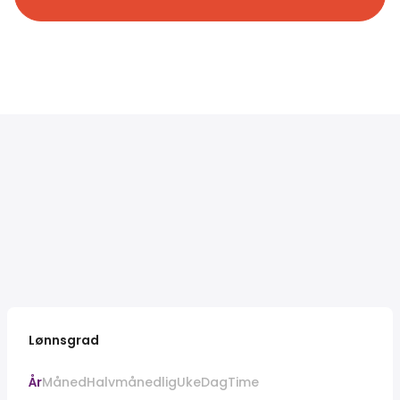
Lønnsgrad
År
Måned
Halvmånedlig
Uke
Dag
Time