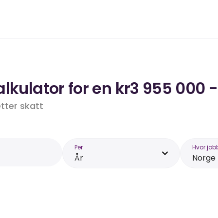
lkulator for en kr3 955 000 -
etter skatt
Per
Hvor job
År
Norge