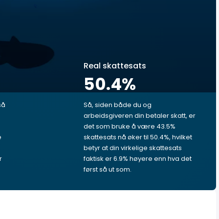
Real skattesats
50.4
%
så
Så, siden både du og
arbeidsgiveren din betaler skatt, er
det som bruke å være 43.5%
e
skattesats nå øker til 50.4%, hvilket
betyr at din virkelige skattesats
r
faktisk er 6.9% høyere enn hva det
først så ut som.