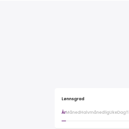
Lønnsgrad
År
Måned
Halvmånedlig
Uke
Dag
T