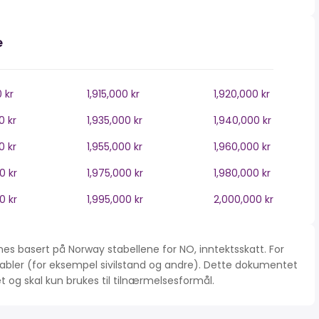
e
0 kr
1,915,000 kr
1,920,000 kr
0 kr
1,935,000 kr
1,940,000 kr
0 kr
1,955,000 kr
1,960,000 kr
0 kr
1,975,000 kr
1,980,000 kr
0 kr
1,995,000 kr
2,000,000 kr
es basert på Norway stabellene for NO, inntektsskatt. For
iabler (for eksempel sivilstand og andre). Dette dokumentet
tet og skal kun brukes til tilnærmelsesformål.