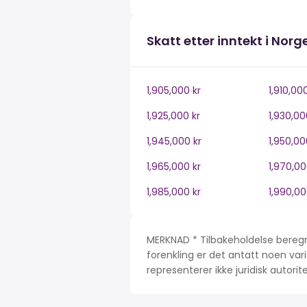
Skatt etter inntekt i Norg
1,905,000 kr
1,910,00
1,925,000 kr
1,930,00
1,945,000 kr
1,950,00
1,965,000 kr
1,970,00
1,985,000 kr
1,990,00
MERKNAD * Tilbakeholdelse beregn
forenkling er det antatt noen var
representerer ikke juridisk autori