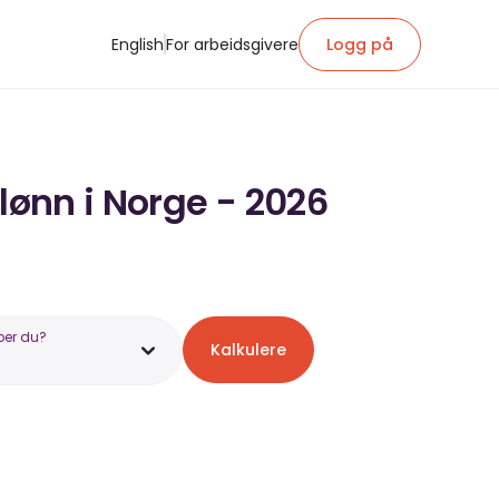
English
For arbeidsgivere
Logg på
lønn i Norge - 2026
ber du?
Kalkulere