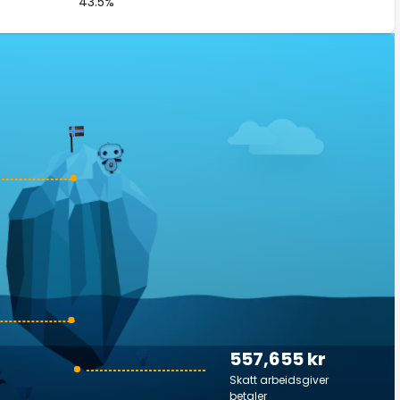
43.5%
557,655 kr
Skatt arbeidsgiver
betaler