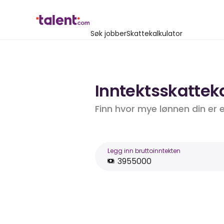
Søk jobber
Skattekalkulator
Inntektsskatteka
Finn hvor mye lønnen din er 
Legg inn bruttoinntekten