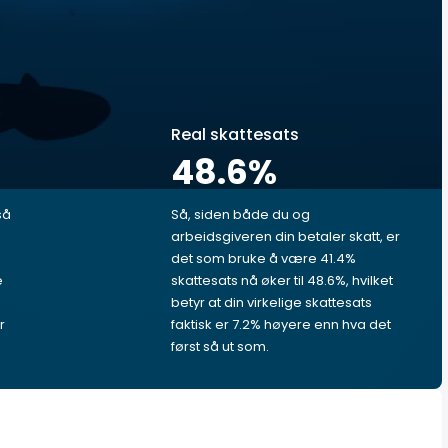
Real skattesats
48.6
%
så
Så, siden både du og
arbeidsgiveren din betaler skatt, er
det som bruke å være 41.4%
e
skattesats nå øker til 48.6%, hvilket
betyr at din virkelige skattesats
r
faktisk er 7.2% høyere enn hva det
først så ut som.