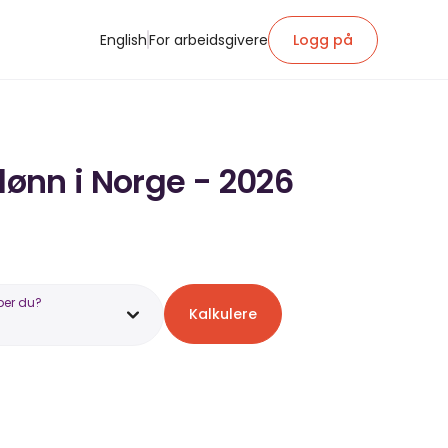
English
For arbeidsgivere
Logg på
lønn i Norge - 2026
ber du?
Kalkulere