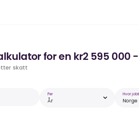
lkulator for en kr2 595 000 -
etter skatt
Per
Hvor job
År
Norge