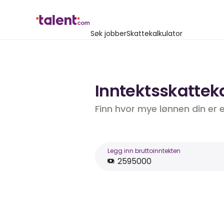
Søk jobber
Skattekalkulator
Inntektsskatteka
Finn hvor mye lønnen din er 
Legg inn bruttoinntekten