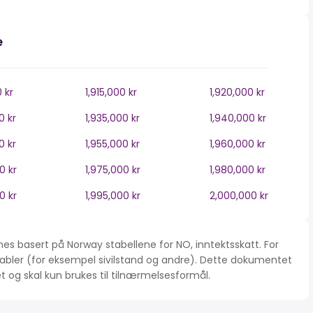
e
0 kr
1,915,000 kr
1,920,000 kr
0 kr
1,935,000 kr
1,940,000 kr
0 kr
1,955,000 kr
1,960,000 kr
0 kr
1,975,000 kr
1,980,000 kr
0 kr
1,995,000 kr
2,000,000 kr
es basert på Norway stabellene for NO, inntektsskatt. For
iabler (for eksempel sivilstand og andre). Dette dokumentet
tet og skal kun brukes til tilnærmelsesformål.