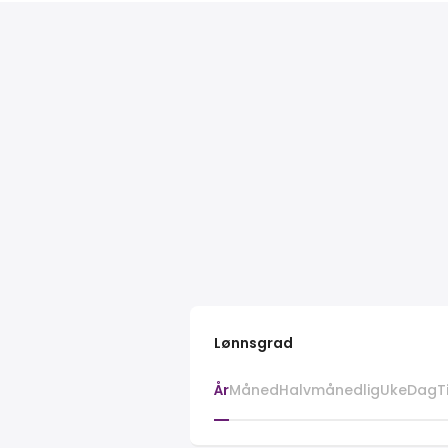
Lønnsgrad
År
Måned
Halvmånedlig
Uke
Dag
T