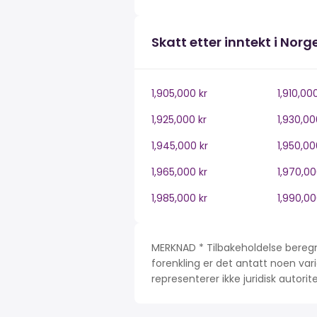
Skatt etter inntekt i Norg
1,905,000 kr
1,910,00
1,925,000 kr
1,930,00
1,945,000 kr
1,950,00
1,965,000 kr
1,970,00
1,985,000 kr
1,990,00
MERKNAD * Tilbakeholdelse beregn
forenkling er det antatt noen var
representerer ikke juridisk autori